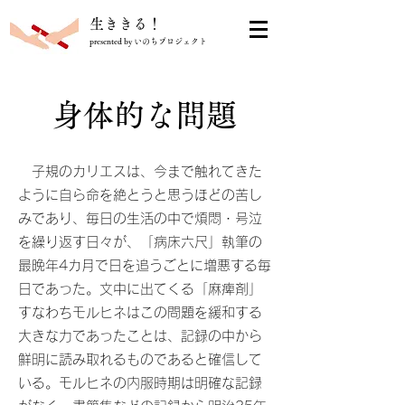
​生ききる！
presented by いのちプロジェクト
身体的な問題
子規のカリエスは、今まで触れてきた
ように自ら命を絶とうと思うほどの苦し
みであり、毎日の生活の中で煩悶・号泣
を繰り返す日々が、「病床六尺」執筆の
最晩年4カ月で日を追うごとに増悪する毎
日であった。文中に出てくる「麻痺剤」
すなわちモルヒネはこの問題を緩和する
大きな力であったことは、記録の中から
鮮明に読み取れるものであると確信して
いる。モルヒネの内服時期は明確な記録