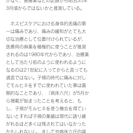
がなく、書簡集などの記録から明治35年
3月頃からではないかと推測している。
ホスピスケアにおける身体的苦痛の第
一は痛みであり、痛みの緩和がとても大
切な治療として位置付けられているが、
医療用の麻薬を積極的に使うことが推奨
されるのは1980年代からであり、治療薬
として当たり前のように使われるように
なるのは21世紀に入ってからと言っても
過言ではない。子規の時代に痛みに対し
てモルヒネをすでに使われていた事は画
期的なことであり、「病床六尺」が5月か
ら掲載が始まったことを考えると、も
し、子規がモルヒネを使う機会を得てい
ないとすれば子規の業績は現代に語り継
がれるほど多くは残されてはいなかった
かもしれないし、ましてや病床六尺の誕