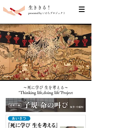
​生ききる！
presented by いのちプロジェクト
〜死に学び 生を考える〜
“
Thinking life,doing life”Project