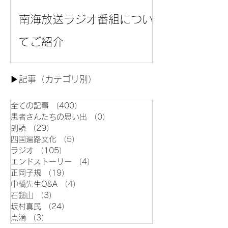
南海放送ラジオ番組につい
てご紹介
▶︎記事（カテゴリ別）
全ての記事
（400）
400件の記事
患者さんたちの思い出
（0）
0件の記事
朗読
（29）
29件の記事
四国遍路文化
（5）
5件の記事
ラジオ
（105）
105件の記事
エンドストーリー
（4）
4件の記事
正岡子規
（19）
19件の記事
中橋先生Q&A
（4）
4件の記事
石鎚山
（3）
3件の記事
坂村真民
（24）
24件の記事
点滴
（3）
3件の記事