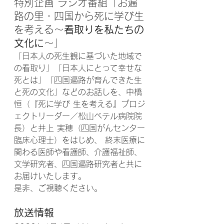
特別企画 ラジオ番組「
お遍
路の里・四国から死に学び生
を考える～
看取りを私たちの
文化に
～
」
「日本人の死生観に基づいた地域で
の看取り」「日本人にとって幸せな
死とは」「四国遍路が育んできた生
と死の文化」などのお話しを、中橋 
恒（『死に学び 生を考える』プロジ
ェクトリーダー／松山ベテル病院院
長）と井上 実穂（四国がんセンター
臨床心理士）をはじめ、 終末医療に
関わる医師や看護師、介護福祉師、
文学研究者、四国遍路研究者と共に
お届けいたします。
是非、ご視聴ください。
放送情報