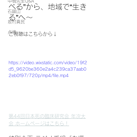
中橋先生Q&A
べる”から、地域で“生き
石鎚山
る”へ～
坂村真民
点滴
ご視聴はこちらから↓
https://video.wixstatic.com/video/19f2
d5_9620be360e2a4c239ca37aab0
2eb0f97/720p/mp4/file.mp4
第44回日本死の臨床研究会 年次大
会 ホームページはこちら！