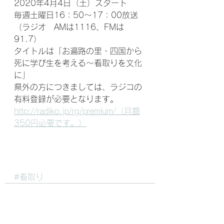
2020年4月4日（土）スタート
毎週土曜日16：50～17：00放送
（ラジオ　AMは1116、FMは
91.7）
タイトルは「お遍路の里・四国から
死に学び生を考える～看取りを文化
に」　
県外の方につきましては、ラジコの
有料登録が必要となります。
http://radiko.jp/rg/premium/（月額
350円必要です。）
#看取り