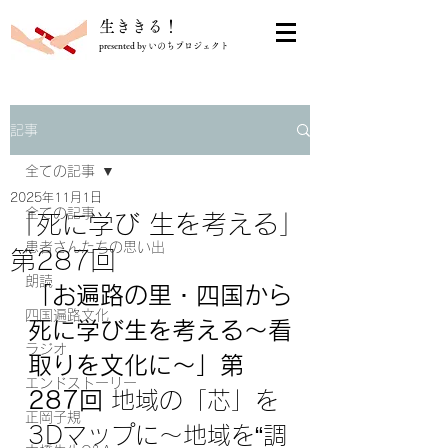
​生ききる！
presented by いのちプロジェクト
記事
全ての記事
2025年11月1日
全ての記事
「死に学び 生を考える」
患者さんたちの思い出
第287回
朗読
「
お遍路の里・四国から
四国遍路文化
死に学び生を考える～看
ラジオ
取りを文化に～
」第
エンドストーリー
287回 
地域の「芯」を
正岡子規
3Dマップに～地域を“調