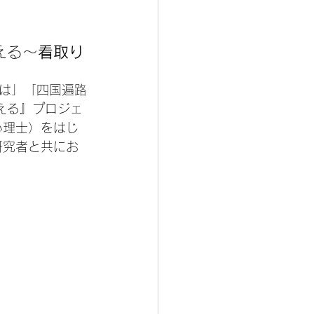
える～
看取り
は」「四国遍路
える』プロジェ
心理士）をはじ
研究者と共にお
　