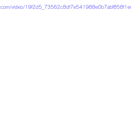
atic.com/video/19f2d5_73562c8df7e541988e0b7abf858f1e