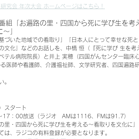
床研究会 年次大会 ホームページはこちら！
番組「
お遍路の里・四国から死に学び生を考
に
～
」
基づいた地域での看取り」「日本人にとって幸せな死と
の文化」などのお話しを、中橋 恒（『死に学び 生を考
ベテル病院院長）と井上 実穂（四国がんセンター臨床
わる医師や看護師、介護福祉師、文学研究者、四国遍路
い。
土）スタート
17：00放送（ラジオ　AMは1116、FMは91.7）
の里・四国から死に学び生を考える～看取りを文化に」
ては、ラジコの有料登録が必要となります。