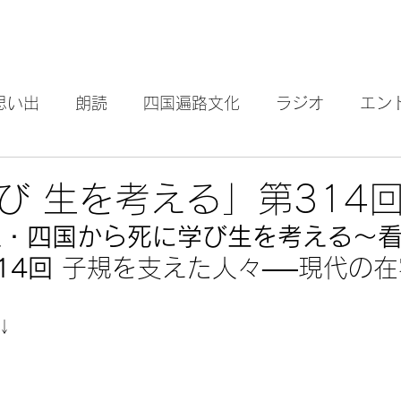
思い出
朗読
四国遍路文化
ラジオ
エン
石鎚山
坂村真民
点滴
び 生を考える」第314
里・四国から死に学び生を考える～
14回 
子規を支えた人々──現代の
↓