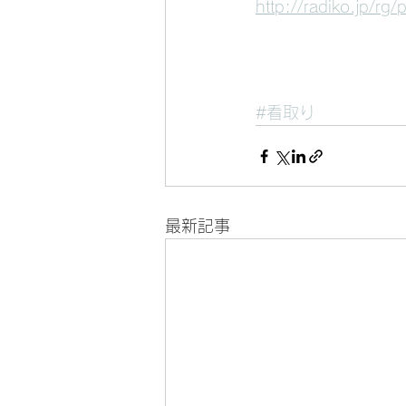
http://radiko.j
#看取り
最新記事