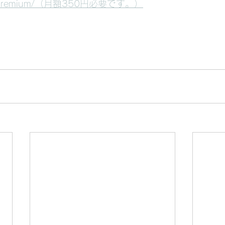
p/rg/premium/（月額350円必要です。）