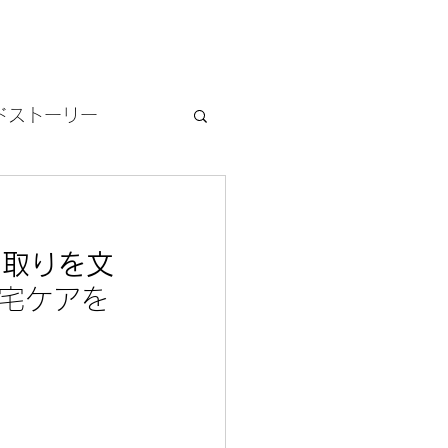
ドストーリー
回
看取りを文
在宅ケアを