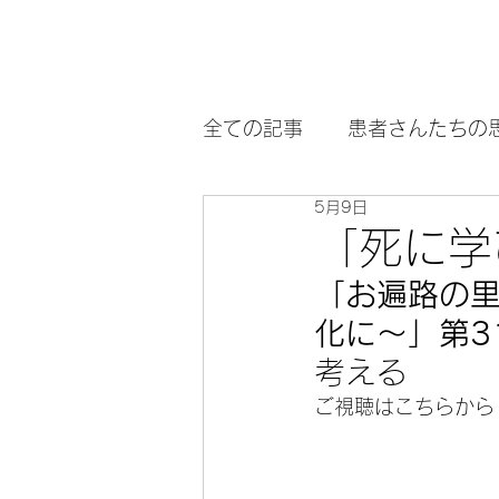
全ての記事
患者さんたちの
5月9日
正岡子規
中橋先生Q&A
「死に学
「
お遍路の
化に～
」第3
考える
ご視聴はこちらから