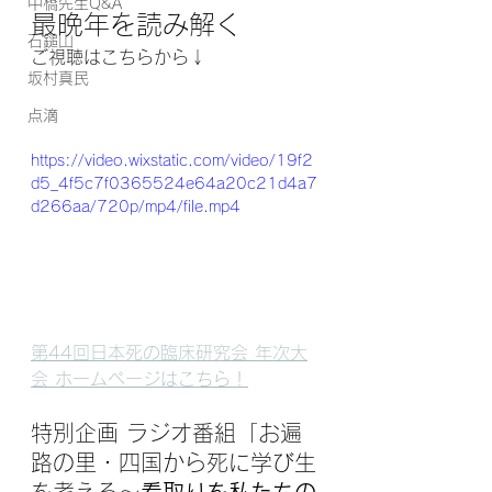
中橋先生Q&A
最晩年を読み解く
石鎚山
ご視聴はこちらから↓
坂村真民
点滴
https://video.wixstatic.com/video/19f2
d5_4f5c7f0365524e64a20c21d4a7
d266aa/720p/mp4/file.mp4
第44回日本死の臨床研究会 年次大
会 ホームページはこちら！
特別企画 ラジオ番組「
お遍
路の里・四国から死に学び生
を考える～
看取りを私たちの