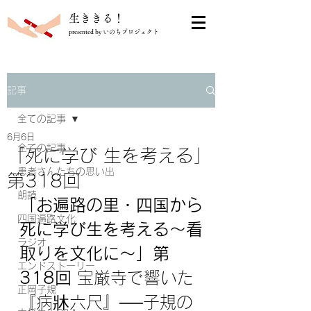
​生ききる！
presented by いのちプロジェクト
記事
全ての記事
6月6日
全ての記事
「死に学び 生を考える」
患者さんたちの思い出
第318回
朗読
「
お遍路の里・四国から
四国遍路文化
死に学び生を考える～看
ラジオ
取りを文化に～
」第
エンドストーリー
318回 
宝厳寺で響いた
正岡子規
『病牀六尺』──子規の