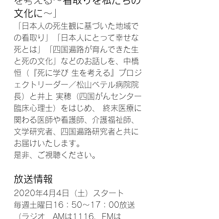
文化に
～
」
「日本人の死生観に基づいた地域で
の看取り」「日本人にとって幸せな
死とは」「四国遍路が育んできた生
と死の文化」などのお話しを、中橋 
恒（『死に学び 生を考える』プロジ
ェクトリーダー／松山ベテル病院院
長）と井上 実穂（四国がんセンター
臨床心理士）をはじめ、 終末医療に
関わる医師や看護師、介護福祉師、
文学研究者、四国遍路研究者と共に
お届けいたします。
是非、ご視聴ください。
放送情報
2020年4月4日（土）スタート
毎週土曜日16：50～17：00放送
（ラジオ　AMは1116、FMは