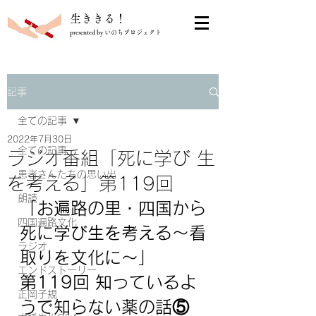
​生ききる！
presented by いのちプロジェクト
記事
全ての記事
2022年7月30日
全ての記事
ラジオ番組「死に学び 生
患者さんたちの思い出
を考える」第119回
朗読
「
お遍路の里・四国から
四国遍路文化
死に学び生を考える～看
ラジオ
取りを文化に～
」
エンドストーリー
第119回 知っているよ
正岡子規
うで知らない薬の話⑤