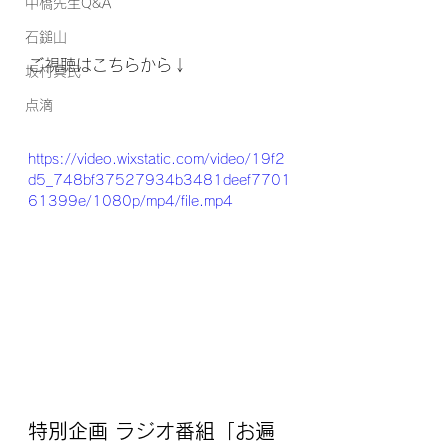
中橋先生Q&A
石鎚山
ご視聴はこちらから↓
坂村真民
点滴
https://video.wixstatic.com/video/19f2
d5_748bf37527934b3481deef7701
61399e/1080p/mp4/file.mp4
特別企画 ラジオ番組「
お遍