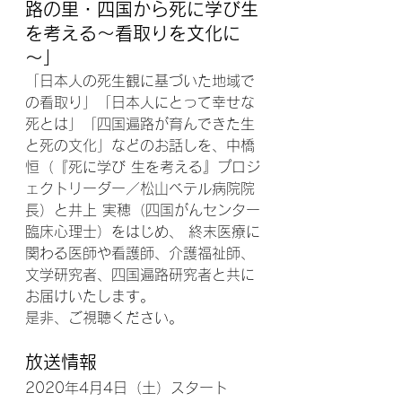
路の里・四国から死に学び生
を考える～看取りを文化に
～
」
「日本人の死生観に基づいた地域で
の看取り」「日本人にとって幸せな
死とは」「四国遍路が育んできた生
と死の文化」などのお話しを、中橋 
恒（『死に学び 生を考える』プロジ
ェクトリーダー／松山ベテル病院院
長）と井上 実穂（四国がんセンター
臨床心理士）をはじめ、 終末医療に
関わる医師や看護師、介護福祉師、
文学研究者、四国遍路研究者と共に
お届けいたします。
是非、ご視聴ください。
放送情報
2020年4月4日（土）スタート