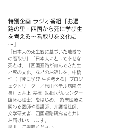
特別企画 ラジオ番組「
お遍
路の里・四国から死に学び生
を考える～看取りを文化に
～
」
「日本人の死生観に基づいた地域で
の看取り」「日本人にとって幸せな
死とは」「四国遍路が育んできた生
と死の文化」などのお話しを、中橋 
恒（『死に学び 生を考える』プロジ
ェクトリーダー／松山ベテル病院院
長）と井上 実穂（四国がんセンター
臨床心理士）をはじめ、 終末医療に
関わる医師や看護師、介護福祉師、
文学研究者、四国遍路研究者と共に
お届けいたします。
是非、ご視聴ください。