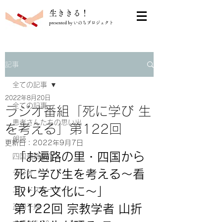
​生ききる！
presented by いのちプロジェクト
記事
全ての記事
2022年8月20日
全ての記事
ラジオ番組「死に学び 生
患者さんたちの思い出
を考える」第122回
朗読
更新日：
2022年9月7日
「
お遍路の里・四国から
四国遍路文化
死に学び生を考える～看
ラジオ
取りを文化に～
」
エンドストーリー
第122回 宗教学者 山折
正岡子規