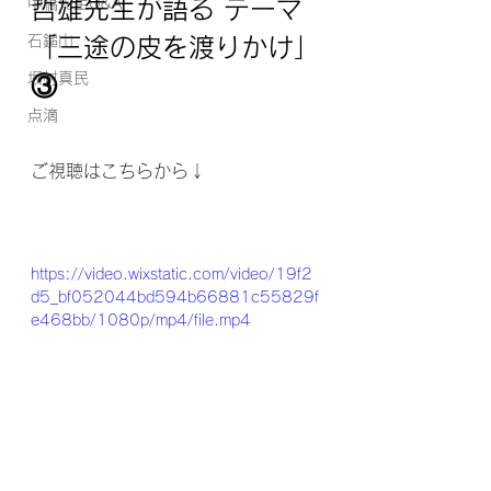
中橋先生Q&A
哲雄先生が語る テーマ
石鎚山
「三途の皮を渡りかけ」
坂村真民
③
点滴
ご視聴はこちらから↓
https://video.wixstatic.com/video/19f2
d5_bf052044bd594b66881c55829f
e468bb/1080p/mp4/file.mp4