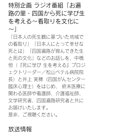
特別企画 ラジオ番組「
お遍
路の里・四国から死に学び生
を考える～看取りを文化に
～
」
「日本人の死生観に基づいた地域で
の看取り」「日本人にとって幸せな
死とは」「四国遍路が育んできた生
と死の文化」などのお話しを、中橋 
恒（『死に学び 生を考える』プロジ
ェクトリーダー／松山ベテル病院院
長）と井上 実穂（四国がんセンター
臨床心理士）をはじめ、 終末医療に
関わる医師や看護師、介護福祉師、
文学研究者、四国遍路研究者と共に
お届けいたします。
是非、ご視聴ください。
放送情報