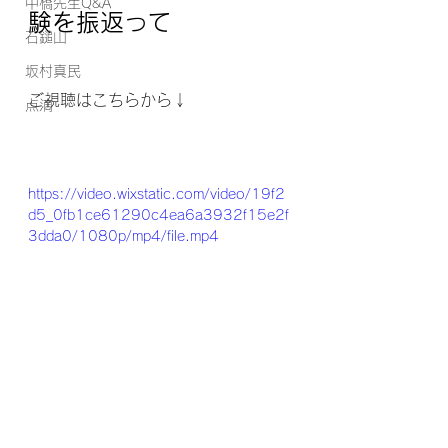
中橋先生Q&A
験を振返って
石鎚山
坂村真民
ご視聴はこちらから↓
点滴
https://video.wixstatic.com/video/19f2
d5_0fb1ce61290c4ea6a3932f15e2f
3dda0/1080p/mp4/file.mp4