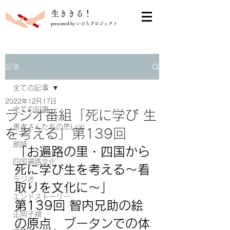
​生ききる！
presented by いのちプロジェクト
記事
全ての記事
2022年12月17日
全ての記事
ラジオ番組「死に学び 生
患者さんたちの思い出
を考える」第139回
朗読
「
お遍路の里・四国から
四国遍路文化
死に学び生を考える～看
ラジオ
取りを文化に～
」
エンドストーリー
第139回 智内兄助の絵
正岡子規
の原点　ブータンでの体