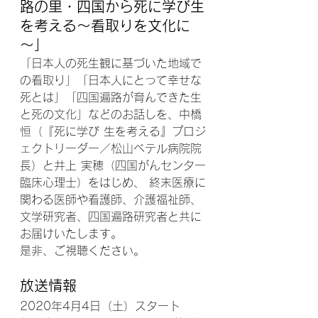
路の里・四国から死に学び生
を考える～看取りを文化に
～
」
「日本人の死生観に基づいた地域で
の看取り」「日本人にとって幸せな
死とは」「四国遍路が育んできた生
と死の文化」などのお話しを、中橋 
恒（『死に学び 生を考える』プロジ
ェクトリーダー／松山ベテル病院院
長）と井上 実穂（四国がんセンター
臨床心理士）をはじめ、 終末医療に
関わる医師や看護師、介護福祉師、
文学研究者、四国遍路研究者と共に
お届けいたします。
是非、ご視聴ください。
放送情報
2020年4月4日（土）スタート