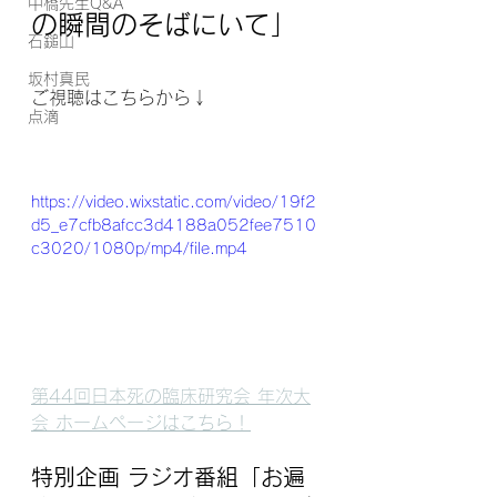
中橋先生Q&A
の瞬間のそばにいて」
石鎚山
坂村真民
ご視聴はこちらから↓
点滴
https://video.wixstatic.com/video/19f2
d5_e7cfb8afcc3d4188a052fee7510
c3020/1080p/mp4/file.mp4
第44回日本死の臨床研究会 年次大
会 ホームページはこちら！
特別企画 ラジオ番組「
お遍