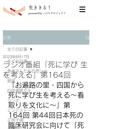
​生ききる！
presented by いのちプロジェクト
記事
全ての記事
2023年6月17日
全ての記事
ラジオ番組「死に学び 生
患者さんたちの思い出
を考える」第164回
朗読
「
お遍路の里・四国から
四国遍路文化
死に学び生を考える～看
ラジオ
取りを文化に～
」第
エンドストーリー
164回 第44回日本死の
正岡子規
臨床研究会に向けて「死