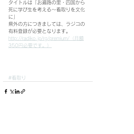
タイトルは「お遍路の里・四国から
死に学び生を考える～看取りを文化
に」　
県外の方につきましては、ラジコの
有料登録が必要となります。
http://radiko.jp/rg/premium/（月額
350円必要です。）
#看取り
すべて表示
最新記事