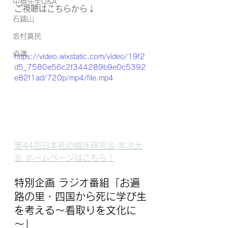
中橋先生Q&A
ご視聴はこちらから↓
石鎚山
坂村真民
点滴
https://video.wixstatic.com/video/19f2
d5_7580e56c2f344289b9e0c5392
e82f1ad/720p/mp4/file.mp4
第44回日本死の臨床研究会 年次大
会 ホームページはこちら！
特別企画 ラジオ番組「
お遍
路の里・四国から死に学び生
を考える～看取りを文化に
～
」