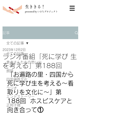
​生ききる！
presented by いのちプロジェクト
記事
全ての記事
2023年12月2日
全ての記事
ラジオ番組「死に学び 生
患者さんたちの思い出
を考える」第188回
朗読
「
お遍路の里・四国から
四国遍路文化
死に学び生を考える～看
ラジオ
取りを文化に～
」第
エンドストーリー
188回  ホスピスケアと
正岡子規
向き合って①