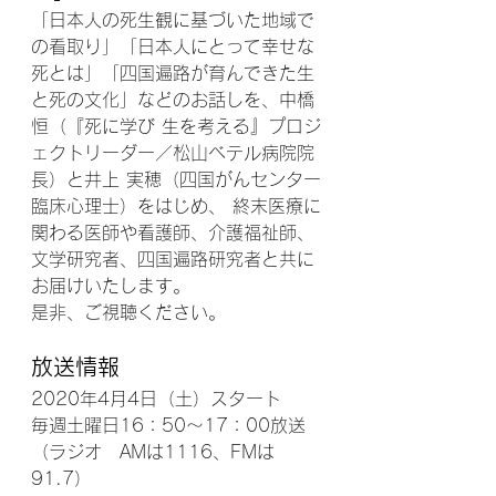
「日本人の死生観に基づいた地域で
の看取り」「日本人にとって幸せな
死とは」「四国遍路が育んできた生
と死の文化」などのお話しを、中橋 
恒（『死に学び 生を考える』プロジ
ェクトリーダー／松山ベテル病院院
長）と井上 実穂（四国がんセンター
臨床心理士）をはじめ、 終末医療に
関わる医師や看護師、介護福祉師、
文学研究者、四国遍路研究者と共に
お届けいたします。
是非、ご視聴ください。
放送情報
2020年4月4日（土）スタート
毎週土曜日16：50～17：00放送
（ラジオ　AMは1116、FMは
91.7）