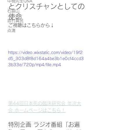
中橋先生Q&A
とクリスチャンとしての
石鎚山
使命
坂村真民
ご視聴はこちらから↓
点滴
https://video.wixstatic.com/video/19f2
d5_303d8f8d164a4be3b1e0cf4ccd3
3b33e/720p/mp4/file.mp4
第44回日本死の臨床研究会 年次大
会 ホームページはこちら！
特別企画 ラジオ番組「
お遍