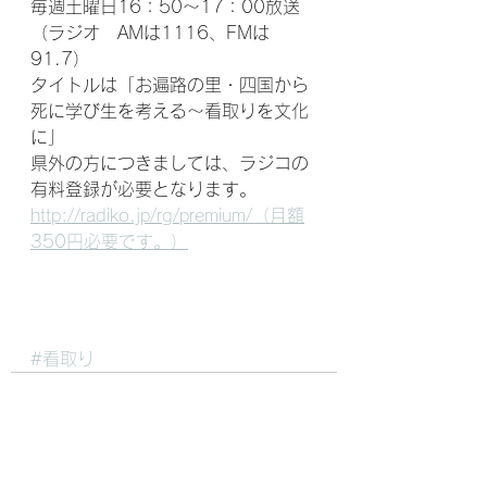
毎週土曜日16：50～17：00放送
（ラジオ　AMは1116、FMは
91.7）
タイトルは「お遍路の里・四国から
死に学び生を考える～看取りを文化
に」　
県外の方につきましては、ラジコの
有料登録が必要となります。
http://radiko.jp/rg/premium/（月額
350円必要です。）
#看取り