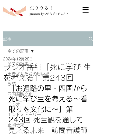
​生ききる！
presented by いのちプロジェクト
記事
全ての記事
2024年12月28日
全ての記事
ラジオ番組「死に学び 生
患者さんたちの思い出
を考える」第243回
朗読
「
お遍路の里・四国から
四国遍路文化
死に学び生を考える～看
ラジオ
取りを文化に～
」第
エンドストーリー
243回 
死生観を通して
正岡子規
見える未来—訪問看護師