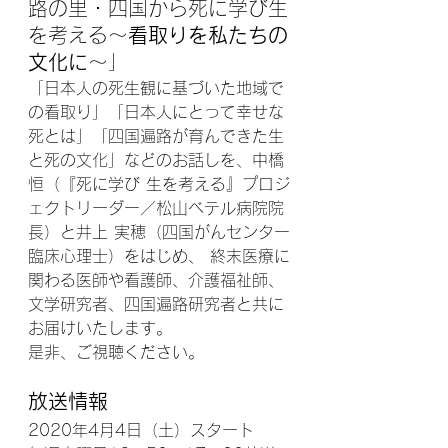
路の里・四国から死に学び生
を考える～
看取りを私たちの
文化に
～
」
「日本人の死生観に基づいた地域で
の看取り」「日本人にとって幸せな
死とは」「四国遍路が育んできた生
と死の文化」などのお話しを、中橋 
恒（『死に学び 生を考える』プロジ
ェクトリーダー／松山ベテル病院院
長）と井上 実穂（四国がんセンター
臨床心理士）をはじめ、 終末医療に
関わる医師や看護師、介護福祉師、
文学研究者、四国遍路研究者と共に
お届けいたします。
是非、ご視聴ください。
放送情報
2020年4月4日（土）スタート