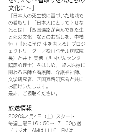
文化に
～
」
「日本人の死生観に基づいた地域で
の看取り」「日本人にとって幸せな
死とは」「四国遍路が育んできた生
と死の文化」などのお話しを、中橋 
恒（『死に学び 生を考える』プロジ
ェクトリーダー／松山ベテル病院院
長）と井上 実穂（四国がんセンター
臨床心理士）をはじめ、 終末医療に
関わる医師や看護師、介護福祉師、
文学研究者、四国遍路研究者と共に
お届けいたします。
是非、ご視聴ください。
放送情報
2020年4月4日（土）スタート
毎週土曜日16：50～17：00放送
（ラジオ　AMは1116、FMは