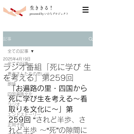
​生ききる！
presented by いのちプロジェクト
記事
全ての記事
2025年4月19日
全ての記事
ラジオ番組「死に学び 生
患者さんたちの思い出
を考える」第259回
朗読
「
お遍路の里・四国から
四国遍路文化
死に学び生を考える～看
ラジオ
取りを文化に～
」第
エンドストーリー
259回 
“されど半歩、さ
正岡子規
れど半歩 〜“死”の隙間に