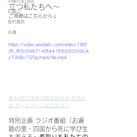
中橋先生Q&A
立つ私たちへ〜
石鎚山
ご視聴はこちらから↓
坂村真民
点滴
https://video.wixstatic.com/video/19f2
d5_8f3c046714f844169cb322d3c4
c73b8c/720p/mp4/file.mp4
第44回日本死の臨床研究会 年次大
会 ホームページはこちら！
特別企画 ラジオ番組「
お遍
路の里・四国から死に学び生
を考える～
看取りを私たちの