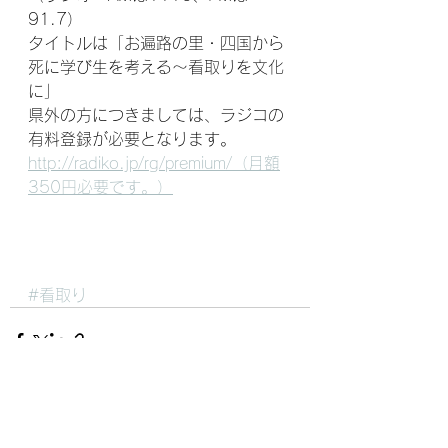
91.7）
タイトルは「お遍路の里・四国から
死に学び生を考える～看取りを文化
に」　
県外の方につきましては、ラジコの
有料登録が必要となります。
http://radiko.jp/rg/premium/（月額
350円必要です。）
#看取り
すべて表示
最新記事