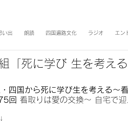
思い出
朗読
四国遍路文化
ラジオ
エン
石鎚山
坂村真民
点滴
組「死に学び 生を考え
里・四国から死に学び生を考える～
75回 
看取りは愛の交換～ 自宅で迎
↓