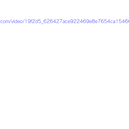
tatic.com/video/19f2d5_626427ace922469e8e7654ca154