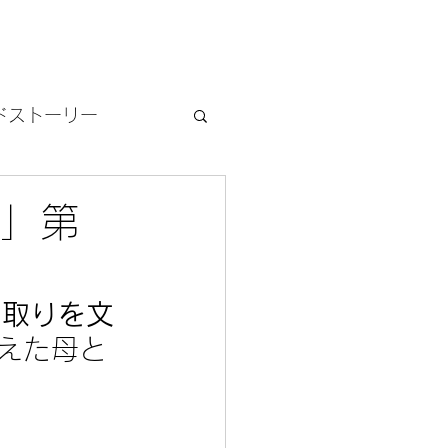
ドストーリー
る」第
看取りを文
えた母と