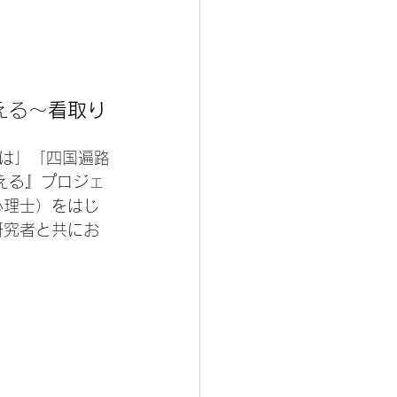
える～
看取り
は」「四国遍路
える』プロジェ
心理士）をはじ
研究者と共にお