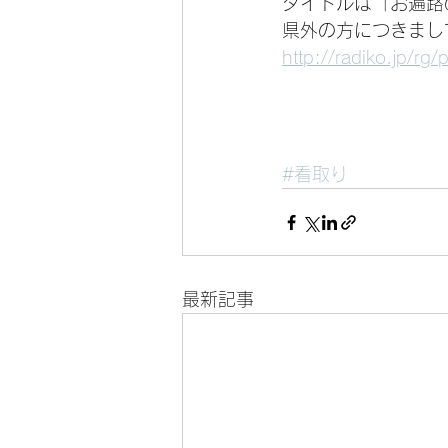
タイトルは「お遍路
県外の方につきまし
http://radiko.j
#看取り
最新記事