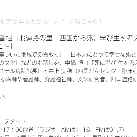
床研究会 年次大会 ホームページはこちら！
番組「
お遍路の里・四国から死に学び生を考
に
～
」
基づいた地域での看取り」「日本人にとって幸せな死と
の文化」などのお話しを、中橋 恒（『死に学び 生を考
ベテル病院院長）と井上 実穂（四国がんセンター臨床
わる医師や看護師、介護福祉師、文学研究者、四国遍路
い。
土）スタート
17：00放送（ラジオ　AMは1116、FMは91.7）