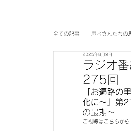
全ての記事
患者さんたちの
2025年8月9日
正岡子規
中橋先生Q&A
ラジオ番
275回
「
お遍路の
化に～
」第2
の最期～
ご視聴はこちらから