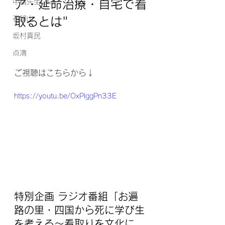
中橋先生Q&A
ア・延命治療・自宅で看
石鎚山
取るとは"
坂村真民
点滴
ご視聴はこちらから↓
https://youtu.be/OxPiggPn33E
特別企画 ラジオ番組「
お遍
路の里・四国から死に学び生
を考える～看取りを文化に