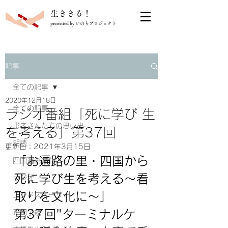
​生ききる！
presented by いのちプロジェクト
記事
全ての記事
2020年12月18日
全ての記事
ラジオ番組「死に学び 生
患者さんたちの思い出
を考える」第37回
朗読
更新日：
2021年3月15日
「
お遍路の里・四国から
四国遍路文化
死に学び生を考える～看
ラジオ
取りを文化に～
」
エンドストーリー
第37回"ターミナルケ
正岡子規