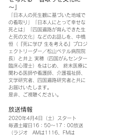
～
」
「日本人の死生観に基づいた地域で
の看取り」「日本人にとって幸せな
死とは」「四国遍路が育んできた生
と死の文化」などのお話しを、中橋 
恒（『死に学び 生を考える』プロジ
ェクトリーダー／松山ベテル病院院
長）と井上 実穂（四国がんセンター
臨床心理士）をはじめ、 終末医療に
関わる医師や看護師、介護福祉師、
文学研究者、四国遍路研究者と共に
お届けいたします。
是非、ご視聴ください。
放送情報
2020年4月4日（土）スタート
毎週土曜日16：50～17：00放送
（ラジオ　AMは1116、FMは