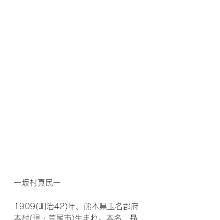
ー坂村真民ー
1909(明治42)年、熊本県玉名郡府
本村(現・荒尾市)生まれ。本名、昻