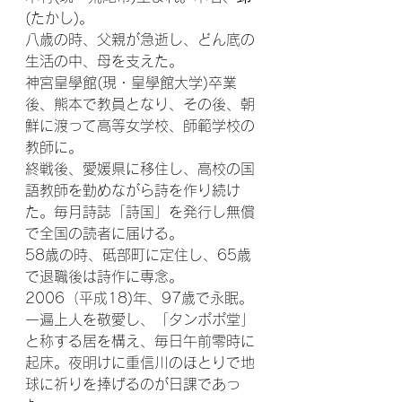
(たかし)。
八歳の時、父親が急逝し、どん底の
生活の中、母を支えた。
神宮皇學館(現・皇學館大学)卒業
後、熊本で教員となり、その後、朝
鮮に渡って高等女学校、師範学校の
教師に。
終戦後、愛媛県に移住し、高校の国
語教師を勤めながら詩を作り続け
た。毎月詩誌「詩国」を発行し無償
で全国の読者に届ける。
58歳の時、砥部町に定住し、65歳
で退職後は詩作に専念。
2006（平成18)年、97歳で永眠。
一遍上人を敬愛し、「タンポポ堂」
と称する居を構え、毎日午前零時に
起床。夜明けに重信川のほとりで地
球に祈りを捧げるのが日課であっ