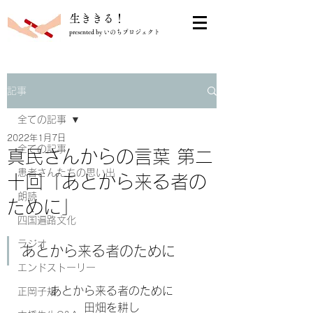
​生ききる！
presented by いのちプロジェクト
記事
全ての記事
2022年1月7日
全ての記事
真民さんからの言葉 第二
患者さんたちの思い出
十回「あとから来る者の
朗読
ために」
四国遍路文化
ラジオ
あとから来る者のために
エンドストーリー
あとから来る者のために
正岡子規
田畑を耕し