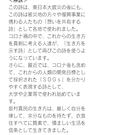
＜解説＞
この詩は、東日本大震災の後にも、
この詩は被災地の方々や復興事業に
携わる人たちの「想いを共有する
詩」として各地で使われました。
コロナ禍の中で、これからの生き方
を真剣に考える人達が、「生き方を
示す詩」として再びこの詩を使うよ
うになっています。
さらに、最近では、コロナ後も含め
て、これからの人類の開発目標とし
て採択された「ＳＤＧｓ」を分かり
やすく表現する詩として、
大学や企業等で使われ始めていま
す。
坂村真民の生き方は、厳しく自分を
律して、余分なものを持たず、衣食
住すべてに質素で、慎ましい生活を
信条として生きてきました。