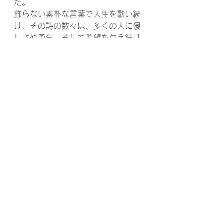
た。
飾らない素朴な言葉で人生を歌い続
け、その詩の数々は、多くの人に優
しさや勇気、そして希望を与え続け
ている。さらに、慈しみの心にあふ
れた人柄や生き方は、老若男女幅広
い層から支持されている。
（写真は90歳のときのものです）
ー坂村真民記念館 館長　西澤 孝一
（にしざわ　こういち）ー
（プロフィール）
愛媛県庁職員退職後、坂村真民記念
館開館から館長に就任。真民の家族