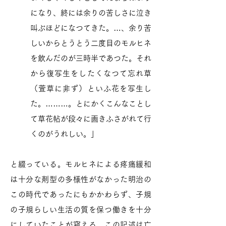
になり、終には余りの苦しさに泣き
叫ぶほどになつてきた。…、余り苦
しいからとうとう二度目のモルヒネ
を飲んだのが三時半であつた。それ
から復写生をしたくなつて忘れ草
（萱草に非ず）といふ花を写生し
た。………。とにかくこんなことし
て草花帖が段々に画きふさがれて行
くのがうれしい。」
と綴っている。モルヒネによる疼痛緩和
は十分な剤型の多様性がなかった明治の
この時代であったにもかかわらず、子規
の子規らしい生活の質を保つ働きを十分
にしていたことが窺える。この記述は亡