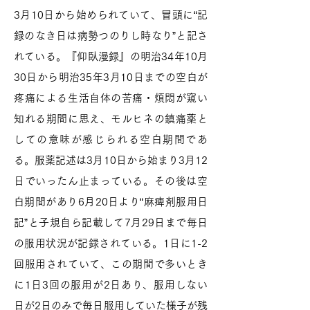
3月10日から始められていて、冒頭に“記
録のなき日は病勢つのりし時なり”と記さ
れている。『仰臥漫録』の明治34年10月
30日から明治35年3月10日までの空白が
疼痛による生活自体の苦痛・煩悶が窺い
知れる期間に思え、モルヒネの鎮痛薬と
しての意味が感じられる空白期間であ
る。服薬記述は3月10日から始まり3月12
日でいったん止まっている。その後は空
白期間があり6月20日より“麻痺剤服用日
記”と子規自ら記載して7月29日まで毎日
の服用状況が記録されている。1日に1-2
回服用されていて、この期間で多いとき
に1日3回の服用が2日あり、服用しない
日が2日のみで毎日服用していた様子が残