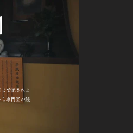
」
日まで記されま
から専門医が読