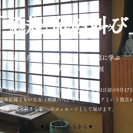
「子規 命の叫び
病床六尺に学ぶホスピスケア
正岡子規の命を懸けた生きる知恵に学ぶ
松山べテル病院 院長 中橋 恒
筆『病牀六尺』は明治35年5月5日から亡くなる2日前の9月17
闘病記録ともいえる『病牀六尺』をホスピスケアという視点
きる事・生き終える事”へのメッセージとして届けます。
▼記事はこちらから▼