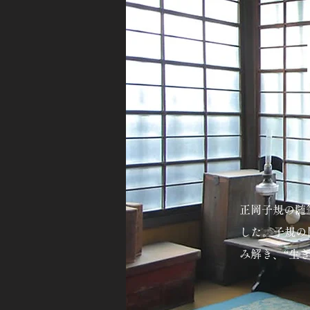
正岡子規の随
した。子規の
み解き、“生