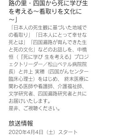
路の里・四国から死に学び生
を考える～看取りを文化に
～
」
「日本人の死生観に基づいた地域で
の看取り」「日本人にとって幸せな
死とは」「四国遍路が育んできた生
と死の文化」などのお話しを、中橋 
恒（『死に学び 生を考える』プロジ
ェクトリーダー／松山ベテル病院院
長）と井上 実穂（四国がんセンター
臨床心理士）をはじめ、 終末医療に
関わる医師や看護師、介護福祉師、
文学研究者、四国遍路研究者と共に
お届けいたします。
是非、ご視聴ください。
放送情報
2020年4月4日（土）スタート