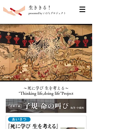
​生ききる！
presented by いのちプロジェクト
〜死に学び 生を考える〜
“
Thinking life,doing life”Project