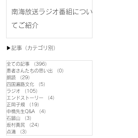
南海放送ラジオ番組につい
てご紹介
▶︎記事（カテゴリ別）
全ての記事
（396）
396件の記事
患者さんたちの思い出
（0）
0件の記事
朗読
（29）
29件の記事
四国遍路文化
（5）
5件の記事
ラジオ
（105）
105件の記事
エンドストーリー
（4）
4件の記事
正岡子規
（19）
19件の記事
中橋先生Q&A
（4）
4件の記事
石鎚山
（3）
3件の記事
坂村真民
（24）
24件の記事
点滴
（3）
3件の記事