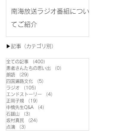
南海放送ラジオ番組につい
てご紹介
▶︎記事（カテゴリ別）
全ての記事
（400）
400件の記事
患者さんたちの思い出
（0）
0件の記事
朗読
（29）
29件の記事
四国遍路文化
（5）
5件の記事
ラジオ
（105）
105件の記事
エンドストーリー
（4）
4件の記事
正岡子規
（19）
19件の記事
中橋先生Q&A
（4）
4件の記事
石鎚山
（3）
3件の記事
坂村真民
（24）
24件の記事
点滴
（3）
3件の記事