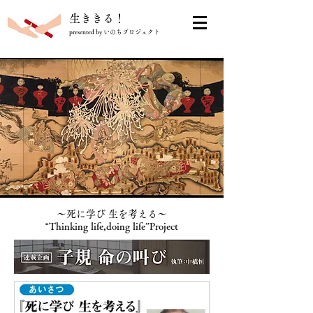
​生ききる！
presented by いのちプロジェクト
〜死に学び 生を考える〜
“
Thinking life,doing life”Project