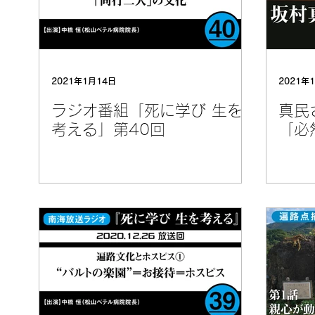
2021年1月14日
2021年
ラジオ番組「死に学び 生を
真民
考える」第40回
「必