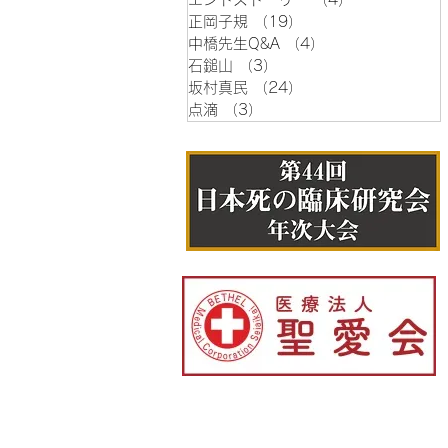
正岡子規
（19）
19件の記事
中橋先生Q&A
（4）
4件の記事
石鎚山
（3）
3件の記事
坂村真民
（24）
24件の記事
点滴
（3）
3件の記事