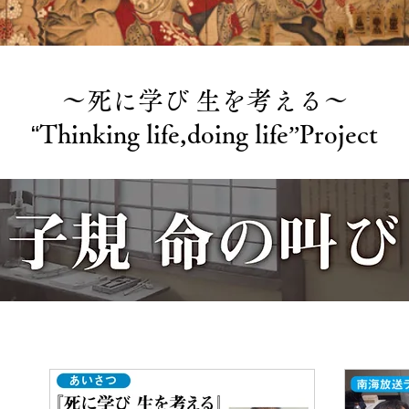
〜死に学び 生を考える〜
“
Thinking life,doing life”Project