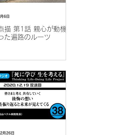
1月6日
点描 第1話 親心が動機
った遍路のルーツ
12月26日