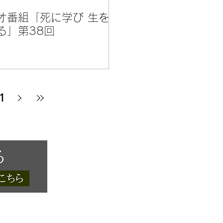
オ番組「死に学び 生を
る」第38回
1