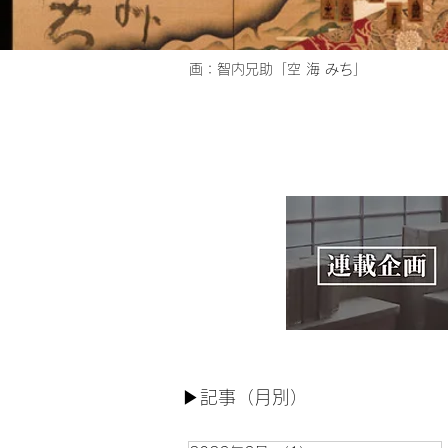
画：​智内兄助「空 海 みち」
▶︎記事（月別）