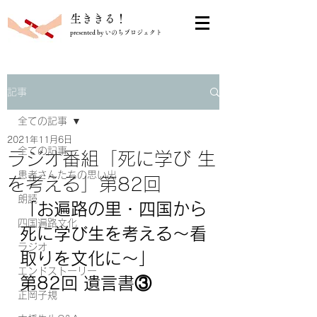
​生ききる！
presented by いのちプロジェクト
記事
全ての記事
2021年11月6日
全ての記事
ラジオ番組「死に学び 生
患者さんたちの思い出
を考える」第82回
朗読
「
お遍路の里・四国から
四国遍路文化
死に学び生を考える～看
ラジオ
取りを文化に～
」
エンドストーリー
第82回 遺言書③
正岡子規