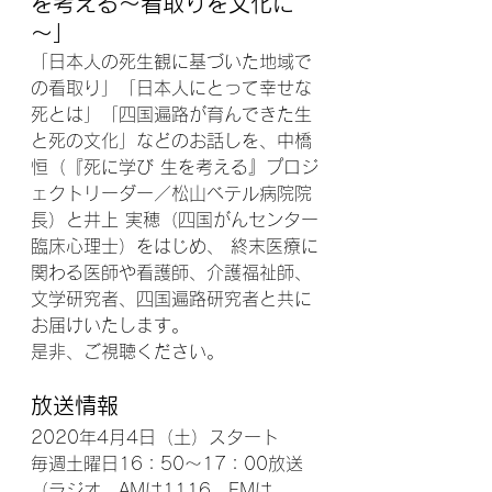
を考える～看取りを文化に
～
」
「日本人の死生観に基づいた地域で
の看取り」「日本人にとって幸せな
死とは」「四国遍路が育んできた生
と死の文化」などのお話しを、中橋 
恒（『死に学び 生を考える』プロジ
ェクトリーダー／松山ベテル病院院
長）と井上 実穂（四国がんセンター
臨床心理士）をはじめ、 終末医療に
関わる医師や看護師、介護福祉師、
文学研究者、四国遍路研究者と共に
お届けいたします。
是非、ご視聴ください。
放送情報
2020年4月4日（土）スタート
毎週土曜日16：50～17：00放送
（ラジオ　AMは1116、FMは