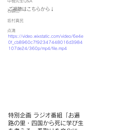
中橋先生Q&A
ご視聴はこちらから↓
石鎚山
坂村真民
点滴
https://video.wixstatic.com/video/6e4e
0f_cb8960c7f92347448016d3984
107de24/360p/mp4/file.mp4
特別企画 ラジオ番組「
お遍
路の里・四国から死に学び生