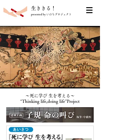
​生ききる！
presented by いのちプロジェクト
〜死に学び 生を考える〜
“
Thinking life,doing life”Project