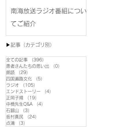
南海放送ラジオ番組につい
てご紹介
▶︎記事（カテゴリ別）
全ての記事
（396）
396件の記事
患者さんたちの思い出
（0）
0件の記事
朗読
（29）
29件の記事
四国遍路文化
（5）
5件の記事
ラジオ
（105）
105件の記事
エンドストーリー
（4）
4件の記事
正岡子規
（19）
19件の記事
中橋先生Q&A
（4）
4件の記事
石鎚山
（3）
3件の記事
坂村真民
（24）
24件の記事
点滴
（3）
3件の記事