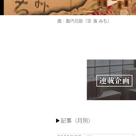
画：​智内兄助「空 海 みち」
▶︎記事（月別）