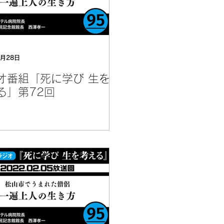
8月28日
オ番組「死に学び 生を
る」第72回