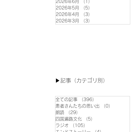
2026年6月
（1）
1件の記事
2026年5月
（5）
5件の記事
2026年4月
（3）
3件の記事
2026年3月
（3）
3件の記事
▶︎記事（カテゴリ別）
全ての記事
（396）
396件の記事
患者さんたちの思い出
（0）
0件の記
朗読
（29）
29件の記事
四国遍路文化
（5）
5件の記事
ラジオ
（105）
105件の記事
エンドストーリー
（4）
4件の記事