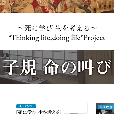
〜死に学び 生を考える〜
“
Thinking life,doing life”Project