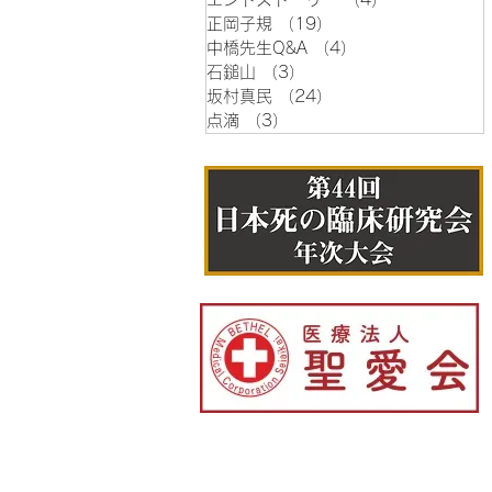
正岡子規
（19）
19件の記事
中橋先生Q&A
（4）
4件の記事
石鎚山
（3）
3件の記事
坂村真民
（24）
24件の記事
点滴
（3）
3件の記事