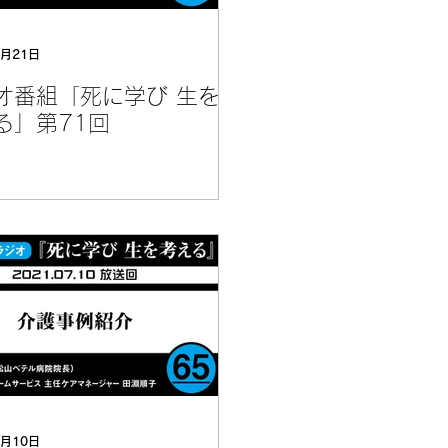
8月21日
オ番組「死に学び 生を
る」第71回
8月10日