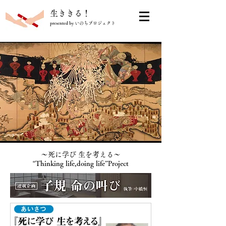
​生ききる！
presented by いのちプロジェクト
〜死に学び 生を考える〜
“
Thinking life,doing life”Project