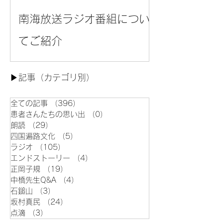
南海放送ラジオ番組につい
てご紹介
▶︎記事（カテゴリ別）
全ての記事
（396）
396件の記事
患者さんたちの思い出
（0）
0件の記事
朗読
（29）
29件の記事
四国遍路文化
（5）
5件の記事
ラジオ
（105）
105件の記事
エンドストーリー
（4）
4件の記事
正岡子規
（19）
19件の記事
中橋先生Q&A
（4）
4件の記事
石鎚山
（3）
3件の記事
坂村真民
（24）
24件の記事
点滴
（3）
3件の記事