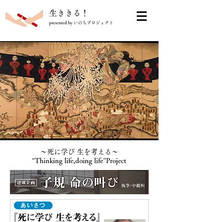
​生ききる！
presented by いのちプロジェクト
〜死に学び 生を考える〜
“
Thinking life,doing life”Project