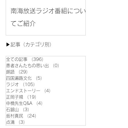
南海放送ラジオ番組につい
てご紹介
▶︎記事（カテゴリ別）
全ての記事
（396）
396件の記事
患者さんたちの思い出
（0）
0件の記事
朗読
（29）
29件の記事
四国遍路文化
（5）
5件の記事
ラジオ
（105）
105件の記事
エンドストーリー
（4）
4件の記事
正岡子規
（19）
19件の記事
中橋先生Q&A
（4）
4件の記事
石鎚山
（3）
3件の記事
坂村真民
（24）
24件の記事
点滴
（3）
3件の記事